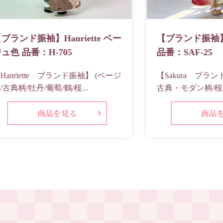
ブランド振袖】Hanriette ベー
【ブランド振袖】S
ュ色 品番：H-705
品番：SAF-25
Hanriette ブランド振袖】 (ベージ
【Sakura ブラン
/古典柄/牡丹/葡萄/鶴/桜...
古典・モダン柄/桜/薔
商品を見る
商品