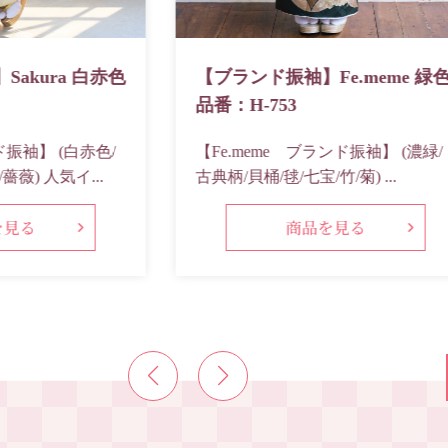
akura 白赤色
【ブランド振袖】Fe.meme 緑
品番：H-753
ド振袖】 (白赤色/
【Fe.meme ブランド振袖】 (濃緑/
薇) 人気イ...
古典柄/貝桶/毬/七宝/竹/菊) ...
を見る
商品を見る