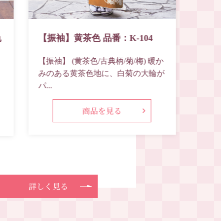
色
【振袖】黄茶色 品番：K-104
【ブ
色：L
【振袖】 (黄茶色/古典柄/菊/梅) 暖か
みのある黄茶色地に、白菊の大輪が
【Li
パ...
柄/桜
商品を見る
詳しく見る