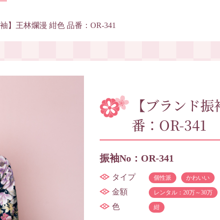
】王林爛漫 紺色 品番：OR-341
【ブランド振袖
番：OR-341
振袖No：OR-341
タイプ
個性派
かわいい
金額
レンタル：20万～30万
色
紺