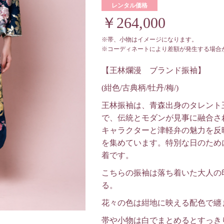
レンタル価格
￥264,000
※帯、小物はイメージになります。
※コーディネートにより差額が発生する場合
【王林爛漫 ブランド振袖】
(紺色/古典柄/牡丹/梅/)
王林振袖は、青森出身のタレント
で、伝統とモダンが見事に融合さ
キャラクターと津軽弁の魅力を反
を集めています。特別な日のため
着です。
こちらの振袖は落ち着いた大人の
る。
花々の色は紺地に映える配色で纏
帯や小物は白でまとめるとすっき