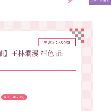
カタログ請求
お気に入り登録
】王林爛漫 紺色 品
購入：40～50万