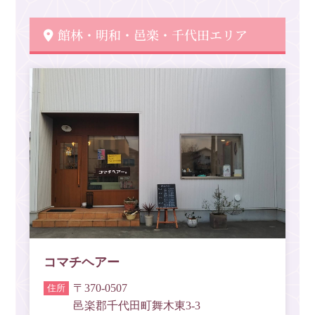
館林・明和・邑楽・千代田エリア
コマチヘアー
〒370-0507
邑楽郡千代田町舞木東3-3