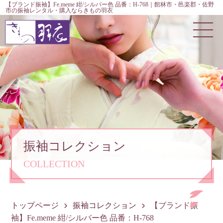
【ブランド振袖】Fe.meme 紺/シルバー色 品番：H-768｜館林市・邑楽郡・佐野
市の振袖レンタル・購入ならきもの羽衣
振袖コレクション
COLLECTION
トップページ
振袖コレクション
【ブランド振
袖】Fe.meme 紺/シルバー色 品番：H-768