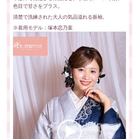
色目で甘さをプラス。
清楚で洗練された大人の気品溢れる振袖。
※着用モデル：塚本恋乃葉
動
画
プ
レ
ー
ヤ
ー