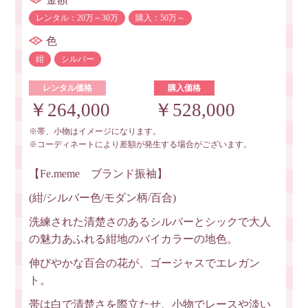
レンタル：20万～30万
購入：50万～
色
紺
シルバー
レンタル価格
購入価格
￥264,000
￥528,000
※帯、小物はイメージになります。
※コーディネートにより差額が発生する場合がございます。
【Fe.meme ブランド振袖】
(紺/シルバー色/モダン柄/百合)
洗練された清楚さのあるシルバーとシックで大人
の魅力あふれる紺地のバイカラーの地色。
伸びやかな百合の花が、ゴージャスでエレガン
ト。
帯は白で清楚さを際立たせ、小物でレースや淡い