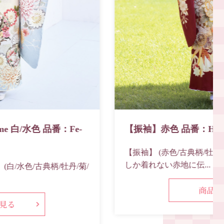
【振袖】赤色 品番：H-744
【振袖】 (赤色/古典柄/牡丹/松竹梅) 成人式らしい今
しか着れない赤地に伝...
商品を見る