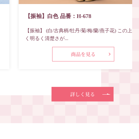
【振袖】白色 品番：H-678
【振袖】 (白/古典柄/牡丹/菊/梅/蘭/燕子花) この上な
く明るく清楚さが...
商品を見る
詳しく見る