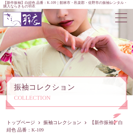
【新作振袖】白紺色 品番：K-109｜館林市・邑楽郡・佐野市の振袖レンタル・
購入ならきもの羽衣
振袖コレクション
COLLECTION
トップページ
振袖コレクション
【新作振袖】白
紺色 品番：K-109