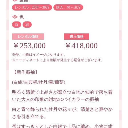
レンタル：20万～30万
購入：40～50万
色
白
紺
レンタル価格
購入価格
￥253,000
￥418,000
※帯、小物はイメージになります。
※コーディネートにより差額が発生する場合がございます。
【新作振袖】
(白紺/古典柄/牡丹/菊/葡萄)
明るく清楚で上品さが際立つ白地と知的で落ち着
いた大人の印象の紺地のバイカラーの振袖
白と青で飾られた牡丹や花々が、清楚さと爽やか
さを引き立てる。
帯はすっきりとした白銀で上品に纏め、小物に紺