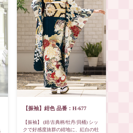
【振袖】紺色 品番：H-677
【新
【振袖】 (紺/古典柄/牡丹/貝桶) シッ
【新作
クで好感度抜群の紺地に、紅白の牡
ち着
典