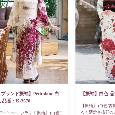
ブランド振袖】Petitblanc 白
【振袖】白色 品番
 品番：K-3670
【振袖】 (白色/古典
るく清楚さ抜群の
Petitblanc ブランド振袖】 (白色/