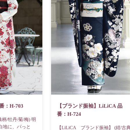
：H-703
【ブランド振袖】LiLiCA 品
番：H-724
柄/牡丹/菊/梅) 明
白地に、パっと
【LiLiCA ブランド振袖】 (紺/古