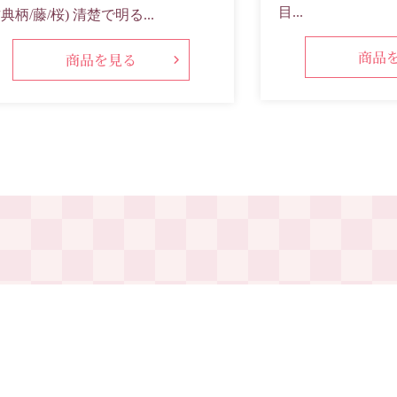
目...
典柄/藤/桜) 清楚で明る...
商品
商品を見る