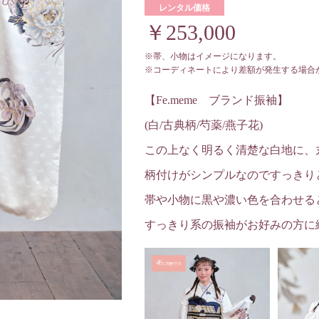
レンタル価格
￥253,000
※帯、小物はイメージになります。
※コーディネートにより差額が発生する場合
【Fe.meme ブランド振袖】
(白/古典柄/芍薬/燕子花)
この上なく明るく清楚な白地に、
柄付けがシンプルなのですっきり
帯や小物に黒や濃い色を合わせる
すっきり系の振袖がお好みの方に