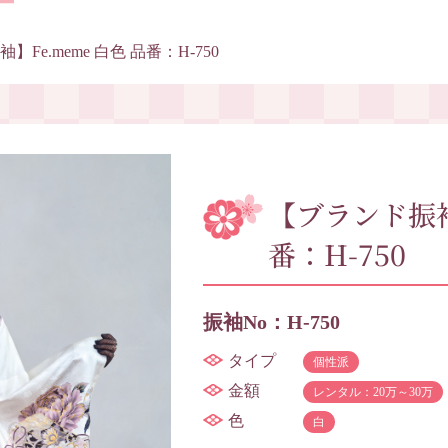
Fe.meme 白色 品番：H-750
【ブランド振袖】
番：H-750
振袖No：H-750
タイプ
個性派
金額
レンタル：20万～30万
色
白