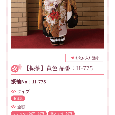
お気に入り登録
【振袖】黄色 品番：H-775
振袖No：H-775
タイプ
個性派
金額
レンタル：20万～30万
購入：40～50万