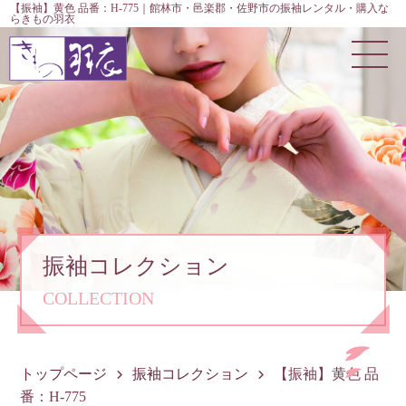
【振袖】黄色 品番：H-775｜館林市・邑楽郡・佐野市の振袖レンタル・購入な
らきもの羽衣
振袖コレクション
COLLECTION
トップページ
振袖コレクション
【振袖】黄色 品
番：H-775