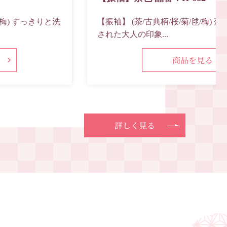
【振袖】 (茶/古典柄/桜/菊/毬/梅) 落ち着きのある洗練
された大人の印象...
商品を見る
詳しく見る