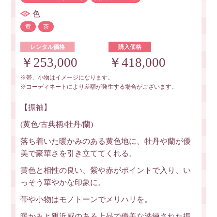
色
黄
茶
レンタル価格
購入価格
￥253,000
￥418,000
※帯、小物はイメージになります。
※コーディネートにより差額が発生する場合がございます。
【振袖】
(黄色/古典柄/牡丹/蘭)
落ち着いた暖かみのある黄色地に、牡丹や蘭が優
美で豪華さを引き立ててくれる。
黄色と相性の良い、紫や赤がポイントで入り、い
っそう華やかな印象に。
帯や小物はモノトーンでメリハリを。
暖かみと親近感のある上品で優美な洗練された振