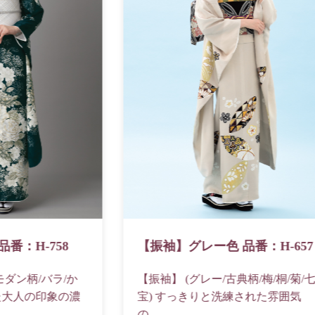
番：H-758
【振袖】グレー色 品番：H-657
モダン柄/バラ/か
【振袖】 (グレー/古典柄/梅/桐/菊/七
た大人の印象の濃
宝) すっきりと洗練された雰囲気
の...