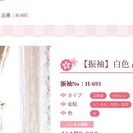
品番：H-693
【振袖】白色 
振袖No：H-693
タイプ
正統派
かわいい
金額
レンタル：10万～20万
色
白
レンタル価格