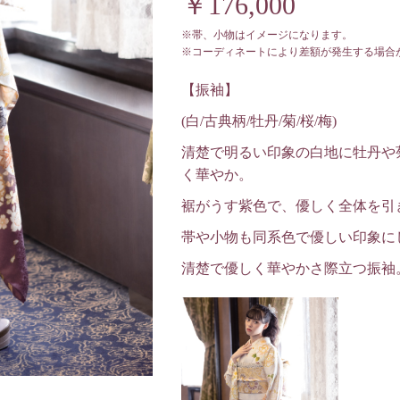
￥176,000
※帯、小物はイメージになります。
※コーディネートにより差額が発生する場合
【振袖】
(白/古典柄/牡丹/菊/桜/梅)
清楚で明るい印象の白地に牡丹や
く華やか。
裾がうす紫色で、優しく全体を引
帯や小物も同系色で優しい印象に
清楚で優しく華やかさ際立つ振袖