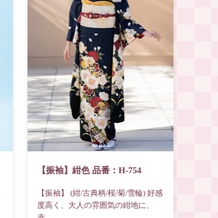
【振袖】紺色 品番：H-754
【振
【振袖】 (紺/古典柄/桜/菊/雪輪) 好感
【振袖
度高く、大人の雰囲気の紺地に、
清楚
赤...
豪華..