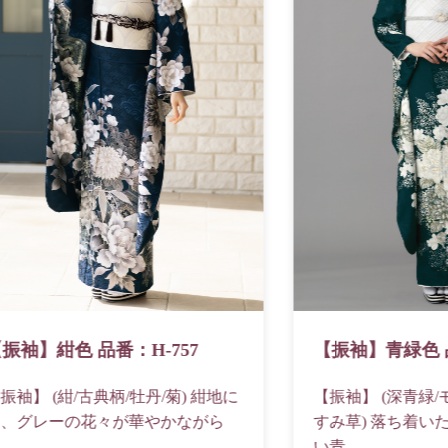
振袖】紺色 品番：H-757
【振袖】青緑色 品
振袖】 (紺/古典柄/牡丹/菊) 紺地に
【振袖】 (深青緑/
、グレーの花々が華やかながら
すみ草) 落ち着い
、...
い青...