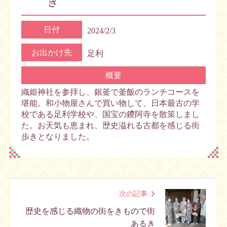
き
日付
2024/2/3
お出かけ先
足利
概要
織姫神社を参拝し、銀釜で釜飯のランチコースを
堪能。和小物屋さんで買い物して、日本最古の学
校である足利学校や、国宝の鑁阿寺を散策しまし
た。お天気も恵まれ、歴史溢れる古都を感じる街
歩きとなりました。
次の記事
歴史を感じる織物の街をきもので街
あるき