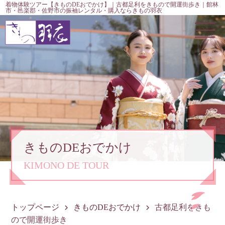
着物体験ツアー【きものDEおでかけ】｜古都足利をきもので開運街歩き｜館林
市・邑楽郡・佐野市の振袖レンタル・購入ならきもの羽衣
きものDEおでかけ
KIMONO DE TOUR
トップページ
きものDEおでかけ
古都足利をきも
ので開運街歩き