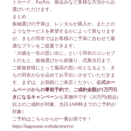
トカード、PayPay、振込みなど多様な方法からお
選びいただけます
。
まとめ
振袖選びの予算は、レンタルか購入か、またどの
ようなサービスを希望するかによって異なります
が、きもの羽衣ではお客様のご予算に合わせて最
適なプランをご提案できます
。
「20歳を一生の思い出に」という羽衣のコンセプ
トのもと
、振袖選びから前撮り、式典当日まで、
ご家族皆様にとって最高の思い出となるよう、き
もの羽衣が心を込めてお手伝いさせていただきま
す。まずは、お気軽にご来店ください。
公式ホー
ムページからの事前予約で、ご成約金額が1万円引
きになるキャンペーン
も実施中です（20万円(税込)
以上のご成約が対象、当日AM9時までのご予約が
対象）
ご予約はこちらからが一番お得です！
https://hagoromo.website/reserve/