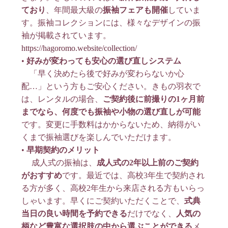
ており
、年間最大級の
振袖フェアも開催
していま
す
。振袖コレクションには、様々なデザインの振
袖が掲載されています
。
https://hagoromo.website/collection/
•
好みが変わっても安心の選び直しシステム
「早く決めたら後で好みが変わらないか心
配…」という方もご安心ください。きもの羽衣で
は、レンタルの場合、
ご契約後に前撮りの1ヶ月前
までなら、何度でも振袖や小物の選び直しが可能
です
。変更に手数料はかからないため、納得がい
くまで振袖選びを楽しんでいただけます
。
•
早期契約のメリット
成人式の振袖は、
成人式の2年以上前のご契約
がおすすめ
です
。最近では、高校3年生で契約され
る方が多く、高校2年生から来店される方もいらっ
しゃいます
。早くにご契約いただくことで、
式典
当日の良い時間を予約できる
だけでなく、
人気の
柄など豊富な選択肢の中から選ぶことができる
メ